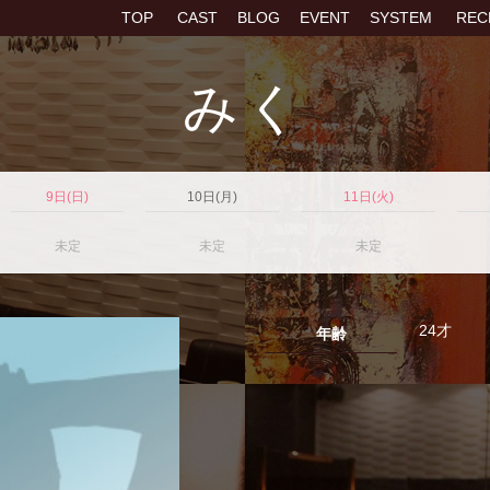
TOP
CAST
BLOG
EVENT
SYSTEM
REC
みく
9日(日)
10日(月)
11日(火)
未定
未定
未定
24才
年齢