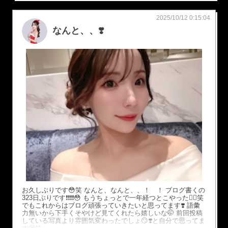
2025/10/12 0:15:04
なんと、、❣️
お久しぶりです😳笑 なんと、なんと、、！ ！ ブログ書くの
323日ぶりです❗️❗️❗️❗️😳 もうちょっとで一年経つとこやった😮‍💨笑
でもこれからはブログ頑張っていきたいと思ってます❣️ 語彙
力無いから下手くそやけど見てくれたら嬉しいな🤭 前回投稿
している写真より雰囲気変わったでしょ😏❣️と自分で思ってま