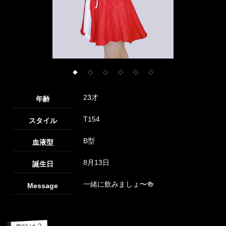
◆
◇
◇
◇
◇
◇
23才
年齢
T154
スタイル
B型
血液型
8月13日
誕生日
一緒に飲みましょ〜🍻
Message