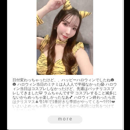
日付変わっちゃったけど、、ハッピーハロウィンでしたね🎃
🎃 ハロウィン当日のミナミは人人人で半端なかった😱 ハロウ
ィン当日はコスプレしなかったけど、先週はバッチリコスプ
レしてきました🐯 ラムちゃんです💛 コスプレすること滅多に
ないからめっちゃ楽しかったなあ💕 ハロウィン終わったら次
はクリスマス🎄🎅1年で1番好きな季節がやってくる〜ﾜｸﾜｸ❤️
いよいよめっちゃ寒くなってきてるから体調には気をつけて
くださいね🥺
more