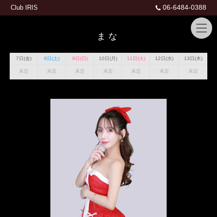
06-6484-0388
Club IRIS
まな
7日(金)
8日(土)
9日(日)
10日(月)
11日(火)
12日(水)
13日(木)
未定
未定
未定
未定
未定
未定
未定