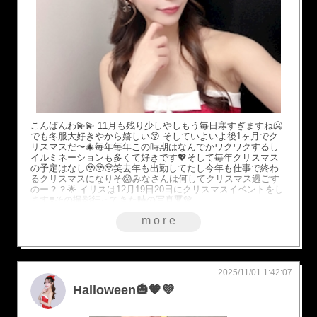
こんばんわ💫💫 11月も残り少しやしもう毎日寒すぎますね🥶
でも冬服大好きやから嬉しい😚 そしていよいよ後1ヶ月でク
リスマスだ〜🎄毎年毎年この時期はなんでかワクワクするし
イルミネーションも多くて好きです💖そして毎年クリスマス
の予定はなし🥹🥹🥹笑去年も出勤してたし今年も仕事で終わ
るクリスマスになりそ😱みなさんは何してクリスマス過ごす
のー？？🌟 イリスは12月19日20日にクリスマスイベントをし
ます❣️その撮影行ってきた時の写真🔻💚
more
2025/11/01 1:42:07
Halloween🎃🧡💜